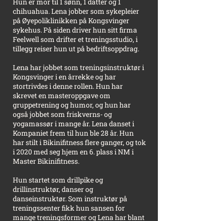
Hun er mor til 1 sønn, 1 datter og 1
chihuahua. Lena jobber som sykepleier
på Øyepoliklinikken på Kongsvinger
sykehus. På siden driver hun sitt firma
Feelwell som drifter et treningsstudio, i
tillegg reiser hun ut på bedriftsoppdrag.
Lena har jobbet som treningsinstruktør i
Kongsvinger i en årrekke og har
stortrivdes i denne rollen. Hun har
skrevet en masteroppgave om
gruppetrening og humor, og hun har
også jobbet som friskverns- og
yogamassør i mange år. Lena danset i
Kompaniet frem til hun ble 28 år. Hun
har stilt i Bikinifitness flere ganger, og tok
i 2020 med seg hjem en 6. plass i NM i
Master Bikinifitness.
Hun startet som drillpike og
drillinstruktør, danser og
danseinstruktør. Som instruktør på
treningssenter fikk hun sansen for
mange treningsformer og Lena har blant