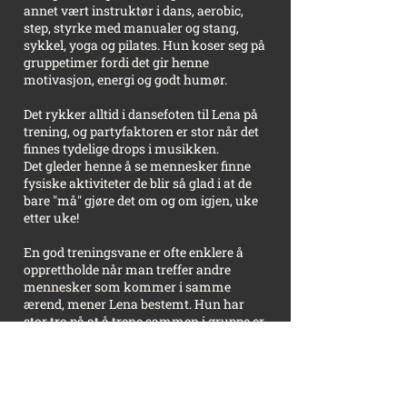
annet vært instruktør i dans, aerobic,
step, styrke med manualer og stang,
sykkel, yoga og pilates. Hun koser seg på
gruppetimer fordi det gir henne
motivasjon, energi og godt humør.
Det rykker alltid i dansefoten til Lena på
trening, og partyfaktoren er stor når det
finnes tydelige drops i musikken.
Det gleder henne å se mennesker finne
fysiske aktiviteter de blir så glad i at de
bare "må" gjøre det om og om igjen, uke
etter uke!
En god treningsvane er ofte enklere å
opprettholde når man treffer andre
mennesker som kommer i samme
ærend, mener Lena bestemt.
Hun har
stor tro på at å trene sammen i gruppe er
utrolig bra for de som liker å holde seg i
form, men som blir ennå mer glad av å
dele opplevelsen - svetten og latteren -
med andre.